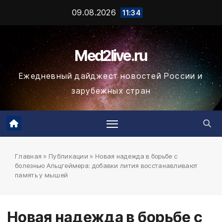
Промотать
09.08.2026
11:34
к
содержимому
Med2live.ru
Ежедневный дайджест новостей России и
зарубежных стран
Главная
»
Публикации
»
Новая надежда в борьбе с
болезнью Альцгеймера: добавки лития восстанавливают
память у мышей
Новая надежда в борьбе с