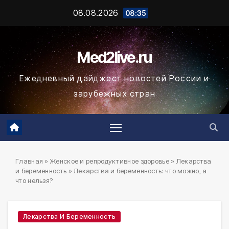
Промотать
08.08.2026
08:35
к
содержимому
Med2live.ru
Ежедневный дайджест новостей России и
зарубежных стран
Главная
»
Женское и репродуктивное здоровье
»
Лекарства
и беременность
»
Лекарства и беременность: что можно, а
что нельзя?
Лекарства И Беременность