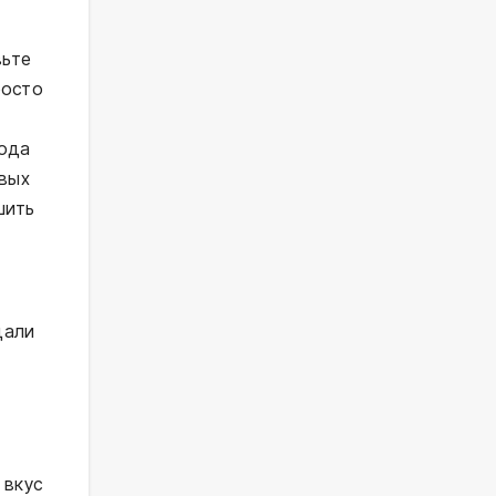
вьте
росто
тода
рвых
шить
дали
 вкус