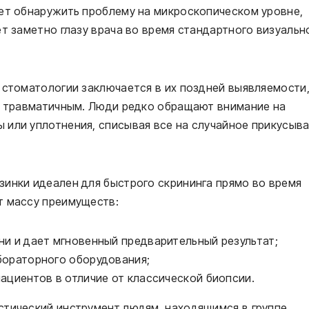
яет обнаружить проблему на микроскопическом уровне,
ет заметно глазу врача во время стандартного визуальн
 стоматологии заключается в их поздней выявляемости
 и травматичным. Люди редко обращают внимание на
 или уплотнения, списывая все на случайное прикусыв
зинки идеален для быстрого скрининга прямо во время
т массу преимуществ:
ни и дает мгновенный предварительный результат;
бораторного оборудования;
ациентов в отличие от классической биопсии.
стический инструмент людям, находящимся в группе