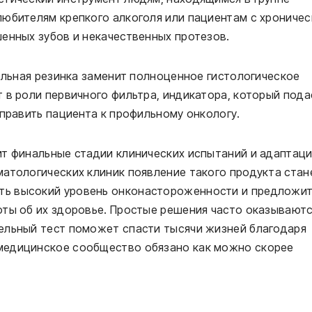
любителям крепкого алкоголя или пациентам с хрониче
енных зубов и некачественных протезов.
тельная резинка заменит полноценное гистологическое
 в роли первичного фильтра, индикатора, который пода
аправить пациента к профильному онкологу.
ит финальные стадии клинических испытаний и адаптац
матологических клиник появление такого продукта стан
ь высокий уровень онконастороженности и предложи
оты об их здоровье. Простые решения часто оказывают
ельный тест поможет спасти тысячи жизней благодаря
медицинское сообщество обязано как можно скорее