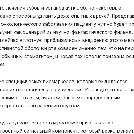
о лечения зубов и установки пломб, но некоторые
авно способны удивить даже опытных врачей. Предста
 онкологического заболевания пациенту нужно будет п
вучит как сценарий из научно-фантастического фильма,
 сейчас вплотную приблизились к внедрению этого ме
слизистой оболочки рта коварен именно тем, что на пе
 с обычным стоматитом, и новая технология призвана ре
ом.
ие специфических биомаркеров, которые выделяются
ссе их патологического изменения. Исследователи соз
еским составом, чувствительным к определенным
возрастает при развитии опухоли.
у, запускается простая реакция: при контакте с
роенный сигнальный компонент, который резко меняет