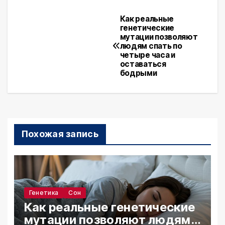
Как реальные
Навигация
генетические
мутации позволяют
по
людям спать по
четыре часа и
записям
оставаться
бодрыми
Похожая запись
Генетика
Сон
Как реальные генетические
мутации позволяют людям