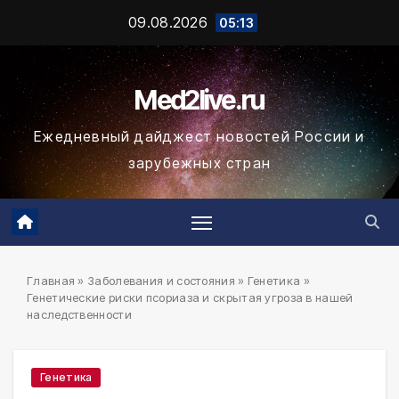
Промотать
09.08.2026
05:13
к
содержимому
Med2live.ru
Ежедневный дайджест новостей России и
зарубежных стран
Главная
»
Заболевания и состояния
»
Генетика
»
Генетические риски псориаза и скрытая угроза в нашей
наследственности
Генетика