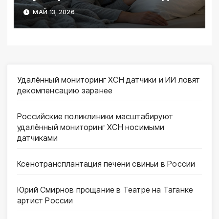
спать по четыре часа и
МАЙ 13, 2026
оставаться бодрыми
Удалённый мониторинг ХСН датчики и ИИ ловят
декомпенсацию заранее
Российские поликлиники масштабируют
удалённый мониторинг ХСН носимыми
датчиками
Ксенотрансплантация печени свиньи в России
Юрий Смирнов прощание в Театре на Таганке
артист России