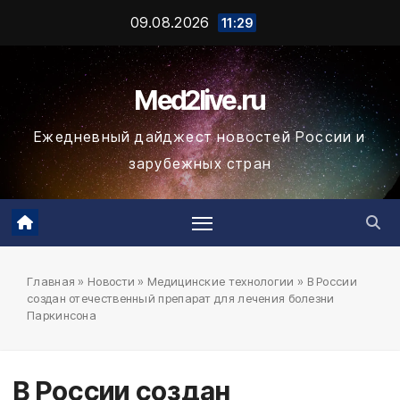
Промотать
09.08.2026
11:29
к
содержимому
Med2live.ru
Ежедневный дайджест новостей России и
зарубежных стран
Главная
»
Новости
»
Медицинские технологии
»
В России
создан отечественный препарат для лечения болезни
Паркинсона
В России создан