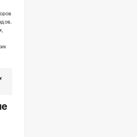
торов
ндов.
м,
ких
х
ие