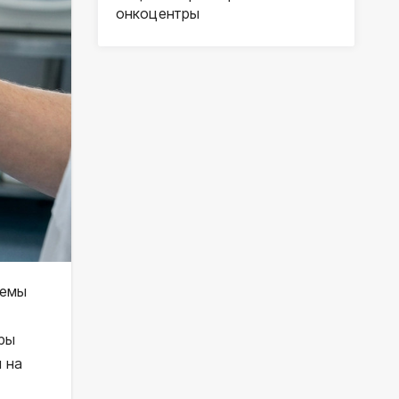
онкоцентры
темы
ры
 на