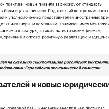
ой практики: новые правила зафиксируют стандарты
в больницах и клиниках. Под жесткий контроль инспек
ей и уполномоченных представителей иностранных бре
уделят инженерным компаниям, занимающимся монтажо
ванием аппаратуры, а также логистическим фирмам,
у, хранение и оптово-розничную реализацию медицинс
лен на сквозную синхронизацию российских внутренни
ебованиями Евразийской экономической комиссии.
вателей и новые юридическ
но-правовой базы, чиновники внесли в чек-листы ряд