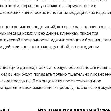
частности, серьезно уточняются формулировки в
ложнейших клинических испытаний медицинских издели
огоцентровых исследований, которые разворачиваются
мых медицинских учреждений, клиникам придется
атической прозрачности. Администрациям больниц теп
 действия не только между собой, но и с единым
ронизацию данных, повысит общую безопасность испыт
йский рынок будут попадать только тщательно проверен
нские продукты. До конца июля профессиональное
аправлять свои замечания к проекту, после чего докум
 БАД
Что изменится для врачей уже 