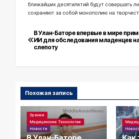
ближайших десятилетий будут совершать лю
сохраняют за собой монополию на творчест
В Улан-Баторе впервые в мире при
Навигация
ИИ для обследования младенцев н
по
слепоту
записям
Похожая запись
Зрение
Медицинские Технологии
Медиц
Новости
Новос
В Улан-Баторе
Как