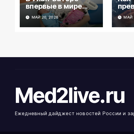
впервые в мире
пре
применили ИИ для
стек
МАЙ 20, 2026
МАЙ 1
обследования
еди
младенцев на
льд
слепоту
Med2live.ru
Ежедневный дайджест новостей России и за