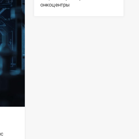
онкоцентры
ис