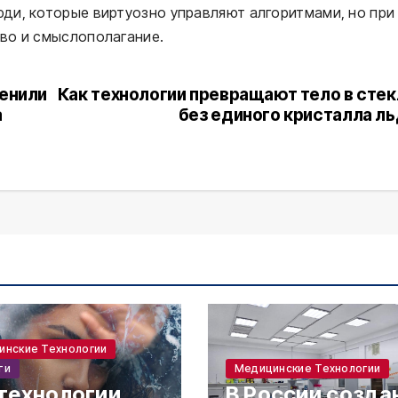
ди, которые виртуозно управляют алгоритмами, но при
во и смыслополагание.
менили
Как технологии превращают тело в сте
а
без единого кристалла л
инские Технологии
ти
Медицинские Технологии
 технологии
В России созда