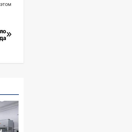
 этом
кло
ьда
н