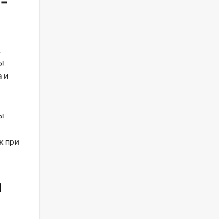
-
,
ы
а и
ы
к при
я