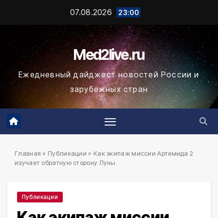
Промотать
07.08.2026
23:00
к
содержимому
Med2live.ru
Ежедневный дайджест новостей России и
зарубежных стран
Главная
»
Публикации
»
Как экипаж миссии Артемида 2
изучает обратную сторону Луны
Публикации
Как экипаж миссии