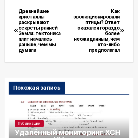
Древнейшие
Как
Навигация
кристаллы
эволюционировали
раскрывают
птицы? Ответ
по
секреты ранней
оказался гораздо
Земли: тектоника
более
записям
плит началась
неожиданным, чем
раньше, чем мы
кто-либо
думали
предполагал
Похожая запись
Публикации
Удалённый мониторинг ХСН